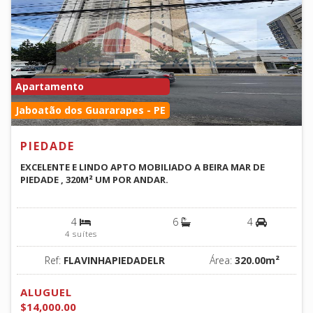
Apartamento
Jaboatão dos Guararapes - PE
PIEDADE
EXCELENTE E LINDO APTO MOBILIADO A BEIRA MAR DE
PIEDADE , 320M² UM POR ANDAR.
4
6
4
4 suítes
Ref:
FLAVINHAPIEDADELR
Área:
320.00m²
ALUGUEL
$14,000.00