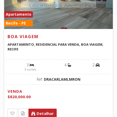
Apartamento
Recife - PE
BOA VIAGEM
APARTAMENTO, RESIDENCIAL PARA VENDA, BOA VIAGEM,
RECIFE
3
4
2
3 suítes
Ref:
DRACARLAMLMRON
VENDA
$820,000.00
Detalhar