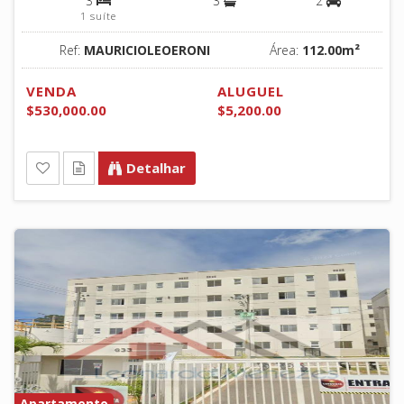
3
3
2
1 suíte
Ref:
MAURICIOLEOERONI
Área:
112.00m²
VENDA
ALUGUEL
$530,000.00
$5,200.00
Detalhar
Apartamento