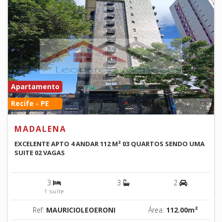
Apartamento
Recife - PE
MADALENA
EXCELENTE APTO 4 ANDAR 112 M² 03 QUARTOS SENDO UMA
SUITE 02 VAGAS
3
3
2
1 suíte
Ref:
MAURICIOLEOERONI
Área:
112.00m²