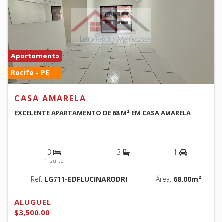
Apartamento
Recife - PE
CASA AMARELA
EXCELENTE APARTAMENTO DE 68 M² EM CASA AMARELA
3
3
1
1 suíte
Ref:
LG711-EDFLUCINARODRI
Área:
68.00m²
ALUGUEL
$3,500.00