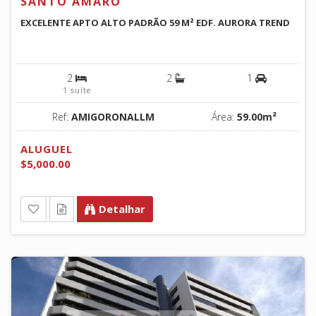
SANTO AMARO
EXCELENTE APTO ALTO PADRÃO 59 M² EDF. AURORA TREND
2
2
1
1 suíte
Ref:
AMIGORONALLM
Área:
59.00m²
ALUGUEL
$5,000.00
Detalhar