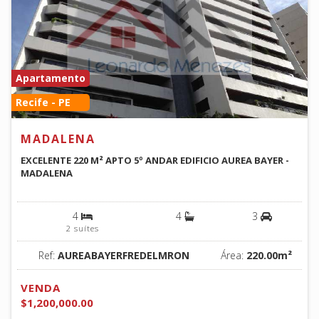
Apartamento
Recife - PE
MADALENA
EXCELENTE 220 M² APTO 5º ANDAR EDIFICIO AUREA BAYER -
MADALENA
4
4
3
2 suítes
Ref:
AUREABAYERFREDELMRON
Área:
220.00m²
VENDA
$1,200,000.00