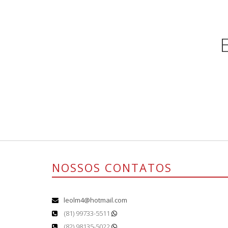
NOSSOS CONTATOS
leolm4@hotmail.com
(81) 99733-5511
(82) 98135-5022