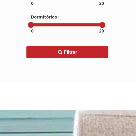
0
20
Dormitórios :
0
20
Filtrar