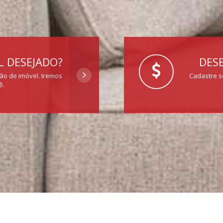
 DESEJADO?
DESE
ção de imóvel. Iremos
Cadastre s
ê.