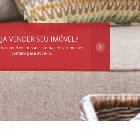
JA VENDER SEU IMÓVEL?
eu imóvel em nosso sistema, entraremos em
contato para ativá-lo.