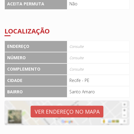
ACEITA PERMUTA
Não
LOCALIZAÇÃO
ENDEREÇO
Consulte
NÚMERO
Consulte
COMPLEMENTO
Consulte
CIDADE
Recife - PE
BAIRRO
Santo Amaro
VER ENDEREÇO NO MAPA