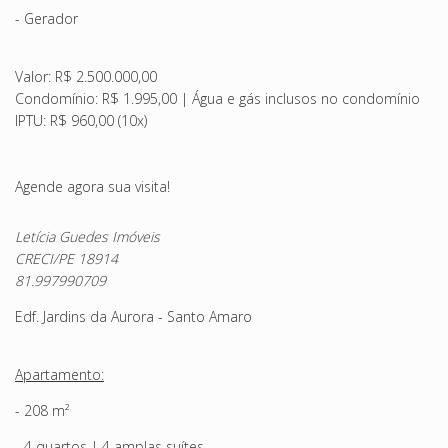
- Gerador
Valor: R$ 2.500.000,00
Condomínio: R$ 1.995,00 | Água e gás inclusos no condomínio
IPTU: R$ 960,00 (10x)
Agende agora sua visita!
Letícia Guedes Imóveis
CRECI/PE 18914
81.997990709
Edf. Jardins da Aurora - Santo Amaro
Apartamento:
- 208 m²
- 4 quartos | 4 amplas suítes