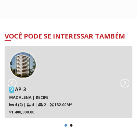
VOCÊ PODE SE INTERESSAR TAMBÉM
AP-3
V
MADALENA | RECIFE
4 (2)
|
4
|
2
|
132.00M²
$1,400,000.00