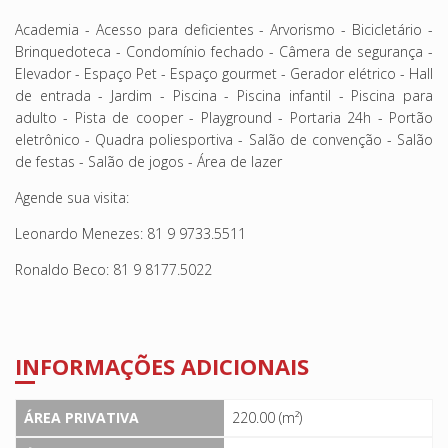
Academia - Acesso para deficientes - Arvorismo - Bicicletário -
Brinquedoteca - Condomínio fechado - Câmera de segurança -
Elevador - Espaço Pet - Espaço gourmet - Gerador elétrico - Hall
de entrada - Jardim - Piscina - Piscina infantil - Piscina para
adulto - Pista de cooper - Playground - Portaria 24h - Portão
eletrônico - Quadra poliesportiva - Salão de convenção - Salão
de festas - Salão de jogos - Área de lazer
Agende sua visita:
Leonardo Menezes: 81 9 9733.5511
Ronaldo Beco: 81 9 8177.5022
INFORMAÇÕES ADICIONAIS
ÁREA PRIVATIVA
220.00 (m²)