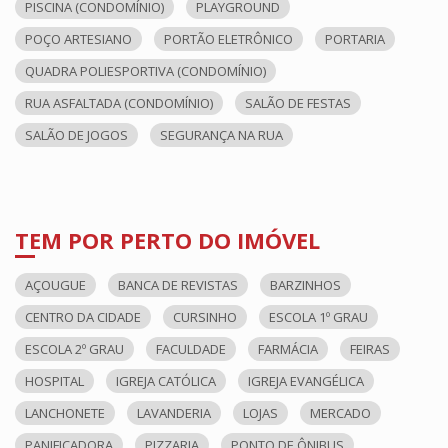
PISCINA (CONDOMÍNIO)
PLAYGROUND
POÇO ARTESIANO
PORTÃO ELETRÔNICO
PORTARIA
QUADRA POLIESPORTIVA (CONDOMÍNIO)
RUA ASFALTADA (CONDOMÍNIO)
SALÃO DE FESTAS
SALÃO DE JOGOS
SEGURANÇA NA RUA
TEM POR PERTO DO IMÓVEL
AÇOUGUE
BANCA DE REVISTAS
BARZINHOS
CENTRO DA CIDADE
CURSINHO
ESCOLA 1º GRAU
ESCOLA 2º GRAU
FACULDADE
FARMÁCIA
FEIRAS
HOSPITAL
IGREJA CATÓLICA
IGREJA EVANGÉLICA
LANCHONETE
LAVANDERIA
LOJAS
MERCADO
PANIFICADORA
PIZZARIA
PONTO DE ÔNIBUS