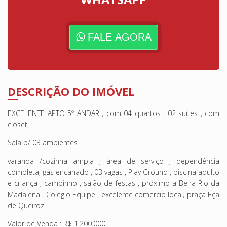
FALE AGORA
DESCRIÇÃO DO IMÓVEL
EXCELENTE APTO 5º ANDAR , com 04 quartos , 02 suítes , com
closet,
Sala p/ 03 ambientes
varanda /cozinha ampla , área de serviço , dependência
completa, gás encanado , 03 vagas , Play Ground , piscina adulto
e criança , campinho , salão de festas , próximo a Beira Rio da
Madalena , Colégio Equipe , excelente comercio local, praça Eça
de Queiroz .
Valor de Venda : R$ 1.200.000